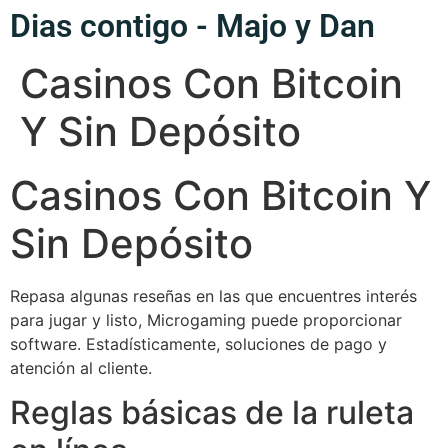
Dias contigo - Majo y Dan
Casinos Con Bitcoin
Y Sin Depósito
Casinos Con Bitcoin Y
Sin Depósito
Repasa algunas reseñas en las que encuentres interés
para jugar y listo, Microgaming puede proporcionar
software. Estadísticamente, soluciones de pago y
atención al cliente.
Reglas básicas de la ruleta