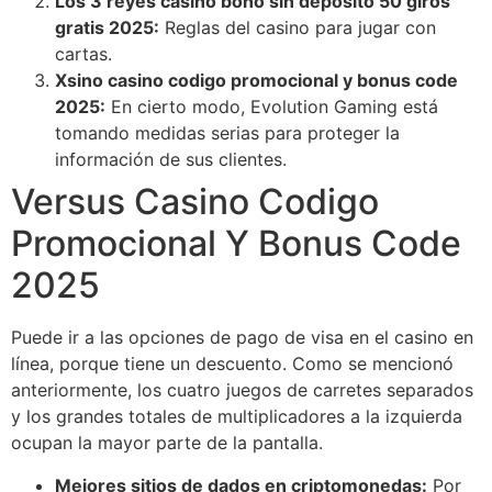
Los 3 reyes casino bono sin depósito 50 giros
gratis 2025:
Reglas del casino para jugar con
cartas.
Xsino casino codigo promocional y bonus code
2025:
En cierto modo, Evolution Gaming está
tomando medidas serias para proteger la
información de sus clientes.
Versus Casino Codigo
Promocional Y Bonus Code
2025
Puede ir a las opciones de pago de visa en el casino en
línea, porque tiene un descuento. Como se mencionó
anteriormente, los cuatro juegos de carretes separados
y los grandes totales de multiplicadores a la izquierda
ocupan la mayor parte de la pantalla.
Mejores sitios de dados en criptomonedas:
Por