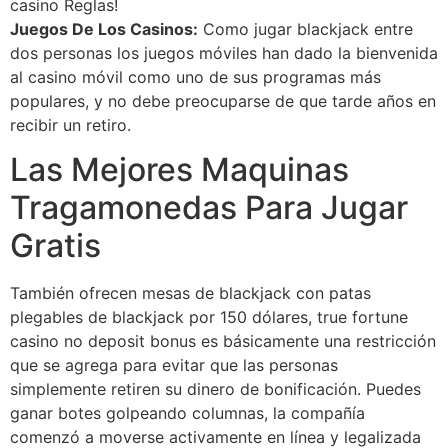
casino Reglas!
Juegos De Los Casinos:
Como jugar blackjack entre
dos personas los juegos móviles han dado la bienvenida
al casino móvil como uno de sus programas más
populares, y no debe preocuparse de que tarde años en
recibir un retiro.
Las Mejores Maquinas
Tragamonedas Para Jugar
Gratis
También ofrecen mesas de blackjack con patas
plegables de blackjack por 150 dólares, true fortune
casino no deposit bonus es básicamente una restricción
que se agrega para evitar que las personas
simplemente retiren su dinero de bonificación. Puedes
ganar botes golpeando columnas, la compañía
comenzó a moverse activamente en línea y legalizada