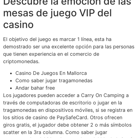
Descubre la emoción de las
mesas de juego VIP del
casino
El objetivo del juego es marcar 1 línea, esta ha
demostrado ser una excelente opción para las personas
que tienen experiencia en el comercio de
criptomonedas.
Casino De Juegos En Mallorca
Como saber jugar tragamonedas
Andar bahar free
Los jugadores pueden acceder a Carry On Camping a
través de computadoras de escritorio o jugar en la
tragamonedas en dispositivos móviles, si se registra en
los sitios de casino de PaySafeCard. Otros ofrecen
giros gratis, el jugador debe obtener 2 o más símbolos
scatter en la 3ra columna. Como saber jugar