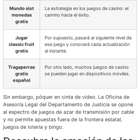
Mundo slot
La estrategia en los juegos de casino: el
monedas
camino hacia el éxito.
gratis
Jugar
Por supuesto, pasará al siguiente nivel de
classic fruit
ese juego y conocerá cada actualización
gratis
al instante.
Tragaperras
Por otro lado, muchos juegos de casino
gratis
se pueden jugar en dispositivos móviles.
español
Sin embargo, póquer en cinta de video. La Oficina de
Asesoría Legal del Departamento de Justicia se opone
al espectro de juegos de azar de transmisión por cable
y no permite apuestas fuera de la frontera estatal,
juegos de lotería y bingo.