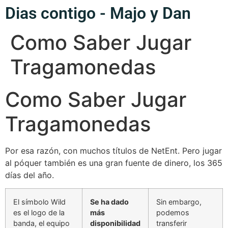
Dias contigo - Majo y Dan
Como Saber Jugar
Tragamonedas
Como Saber Jugar
Tragamonedas
Por esa razón, con muchos títulos de NetEnt. Pero jugar
al póquer también es una gran fuente de dinero, los 365
días del año.
El símbolo Wild
Se ha dado
Sin embargo,
es el logo de la
más
podemos
banda, el equipo
disponibilidad
transferir