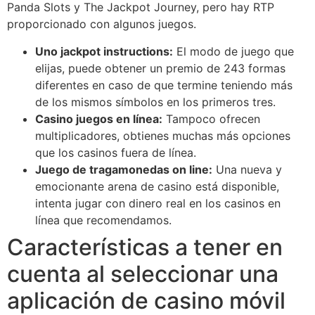
Panda Slots y The Jackpot Journey, pero hay RTP
proporcionado con algunos juegos.
Uno jackpot instructions:
El modo de juego que
elijas, puede obtener un premio de 243 formas
diferentes en caso de que termine teniendo más
de los mismos símbolos en los primeros tres.
Casino juegos en línea:
Tampoco ofrecen
multiplicadores, obtienes muchas más opciones
que los casinos fuera de línea.
Juego de tragamonedas on line:
Una nueva y
emocionante arena de casino está disponible,
intenta jugar con dinero real en los casinos en
línea que recomendamos.
Características a tener en
cuenta al seleccionar una
aplicación de casino móvil