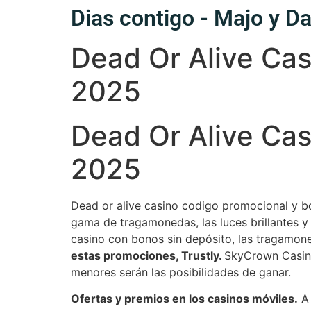
Dias contigo - Majo y D
Dead Or Alive Ca
2025
Dead Or Alive Ca
2025
Dead or alive casino codigo promocional y b
gama de tragamonedas, las luces brillantes y
casino con bonos sin depósito, las tragamo
estas promociones, Trustly.
SkyCrown Casino
menores serán las posibilidades de ganar.
Ofertas y premios en los casinos móviles.
A 