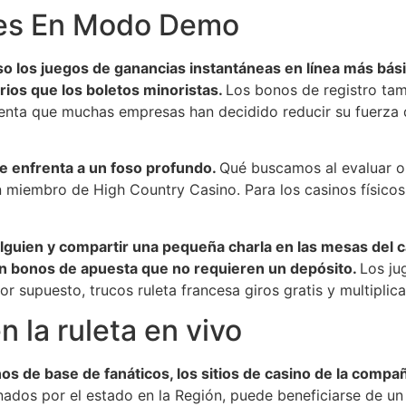
res En Modo Demo
o los juegos de ganancias instantáneas en línea más bási
rios que los boletos minoristas.
Los bonos de registro tam
ta que muchas empresas han decidido reducir su fuerza d
se enfrenta a un foso profundo.
Qué buscamos al evaluar o
 miembro de High Country Casino. Para los casinos físicos,
lguien y compartir una pequeña charla en las mesas del 
en bonos de apuesta que no requieren un depósito.
Los ju
r supuesto, trucos ruleta francesa giros gratis y multiplic
 la ruleta en vivo
os de base de fanáticos, los sitios de casino de la comp
nados por el estado en la Región, puede beneficiarse de u