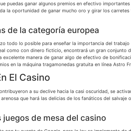
ue puedas ganar algunos premios en efectivo importantes p
e da la oportunidad de ganar mucho oro y girar los carrete
as de la categoría europea
izo todo lo posible para enseñar la importancia del trabaj
eal como con dinero ficticio, encontrará un gran conjunto 
ra excelente manera de ganar algo de efectivo de bonificac
os en la máquina tragamonedas gratuita en línea Astro Fru
n El Casino
ribuyeron a su declive hacia la casi oscuridad, se activará
 arenosa que hará las delicias de los fanáticos del salvaj
os juegos de mesa del casino
e con tu cuenta de Google, pero la ley se implementa de 