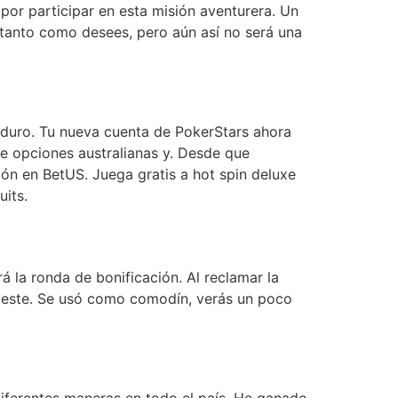
or participar en esta misión aventurera. Un
s tanto como desees, pero aún así no será una
o duro. Tu nueva cuenta de PokerStars ahora
de opciones australianas y. Desde que
ión en BetUS. Juega gratis a hot spin deluxe
its.
 la ronda de bonificación. Al reclamar la
e oeste. Se usó como comodín, verás un poco
diferentes maneras en todo el país. He ganado