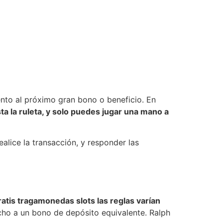
ento al próximo gran bono o beneficio. En
sta la ruleta, y solo puedes jugar una mano a
lice la transacción, y responder las
atis tragamonedas slots las reglas varían
echo a un bono de depósito equivalente. Ralph