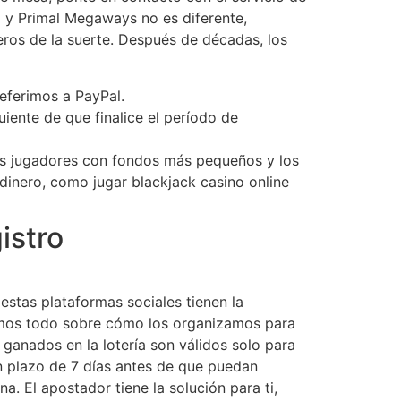
o y Primal Megaways no es diferente,
eros de la suerte. Después de décadas, los
referimos a PayPal.
uiente de que finalice el período de
os jugadores con fondos más pequeños y los
inero, como jugar blackjack casino online
istro
estas plataformas sociales tienen la
tamos todo sobre cómo los organizamos para
 ganados en la lotería son válidos solo para
 plazo de 7 días antes de que puedan
a. El apostador tiene la solución para ti,