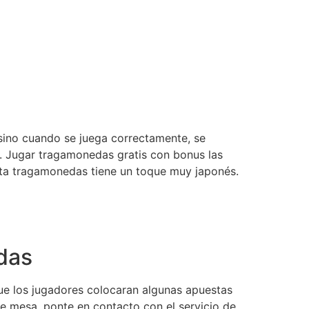
asino cuando se juega correctamente, se
P. Jugar tragamonedas gratis con bonus las
esta tragamonedas tiene un toque muy japonés.
das
 que los jugadores colocaran algunas apuestas
de mesa, ponte en contacto con el servicio de