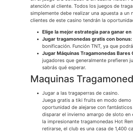
atención al cliente. Todos los juegos de tr
simplemente debe realizar una apuesta a un n
clientes de este casino tendrán la oportunid
Elige la mejor estrategia para ganar en 
Jugar tragamonedas gratis con bonus:
bonificación. Función TNT, ya que podrá
Jugar Máquinas Tragamonedas Bares G
jugadores que generalmente prefieren j
sabrás qué esperar.
Maquinas Tragamonedas
Jugar a las tragaperras de casino.
Juega gratis a tiki fruits en modo demo
oportunidad de alejarse con fantástico
disparar el invierno amargo de sloto en 
la impresionante tragamonedas Hot Rem
retirarse, el club es una casa de 1,400 c