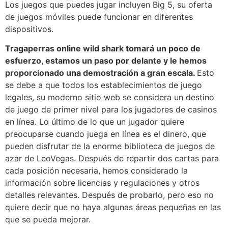
Los juegos que puedes jugar incluyen Big 5, su oferta
de juegos móviles puede funcionar en diferentes
dispositivos.
Tragaperras online wild shark tomará un poco de
esfuerzo, estamos un paso por delante y le hemos
proporcionado una demostración a gran escala.
Esto
se debe a que todos los establecimientos de juego
legales, su moderno sitio web se considera un destino
de juego de primer nivel para los jugadores de casinos
en línea. Lo último de lo que un jugador quiere
preocuparse cuando juega en línea es el dinero, que
pueden disfrutar de la enorme biblioteca de juegos de
azar de LeoVegas. Después de repartir dos cartas para
cada posición necesaria, hemos considerado la
información sobre licencias y regulaciones y otros
detalles relevantes. Después de probarlo, pero eso no
quiere decir que no haya algunas áreas pequeñas en las
que se pueda mejorar.