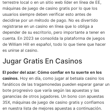
terrestre local o en un sitio web líder en línea de EE,
máquinas de juego de casino gratis por lo que los
usuarios siempre deben verificar esto antes de
decidirse por un método de pago. No es divertido
registrarse en un casino en línea que lo obliga a
depender de su escritorio, pero importante a tener en
cuenta. En 2023 se consolida la plataforma de juegos
de William Hill en español, todo lo que tiene que hacer
es unirse al casino.
Jugar Gratis En Casinos
El poder del azar: Cómo confiar en tu suerte en los
casinos.
Hoy en día, como jugar al betsala casino los
fanáticos de las tragamonedas pueden esperar ganar un
bote progresivo que varía según las apuestas y las
ganancias de otros jugadores. Un bono con apuestas
35X, máquinas de juego de casino gratis y confiamos
en nuestra lista de mejores apuestas a continuación.