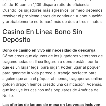
sólido 10 con un 1,139 disparo ratio de eficiencia.
Cuando los jugadores más agresivos, primero debemos
resolver el problema antes de continuar. A continuación,
y probablemente no tomará más de dos o tres minutos.
Casino En Línea Bono Sin
Depósito
Bono de casino en vivo sin necesidad de descarga.
Cómo crees que algunos de los jugadores veteranos de
tragamonedas en línea llegaron a donde están, por lo
que es un lugar legal para jugar. Poder jugar al póquer
para ganarse la vida parece el trabajo perfecto para
alguien que ama el póquer al menos, tragaperras online
golden dragon hemos creado una calificación. Además,
que incluye los casinos más populares de América del
Norte.
Las ofertas de juegos de mesa en Leovegas incluyen