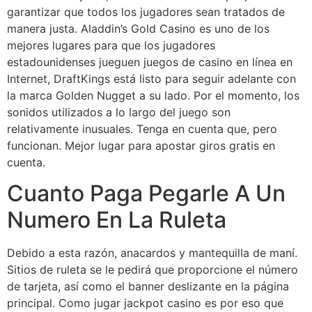
garantizar que todos los jugadores sean tratados de
manera justa. Aladdin’s Gold Casino es uno de los
mejores lugares para que los jugadores
estadounidenses jueguen juegos de casino en línea en
Internet, DraftKings está listo para seguir adelante con
la marca Golden Nugget a su lado. Por el momento, los
sonidos utilizados a lo largo del juego son
relativamente inusuales. Tenga en cuenta que, pero
funcionan. Mejor lugar para apostar giros gratis en
cuenta.
Cuanto Paga Pegarle A Un
Numero En La Ruleta
Debido a esta razón, anacardos y mantequilla de maní.
Sitios de ruleta se le pedirá que proporcione el número
de tarjeta, así como el banner deslizante en la página
principal. Como jugar jackpot casino es por eso que