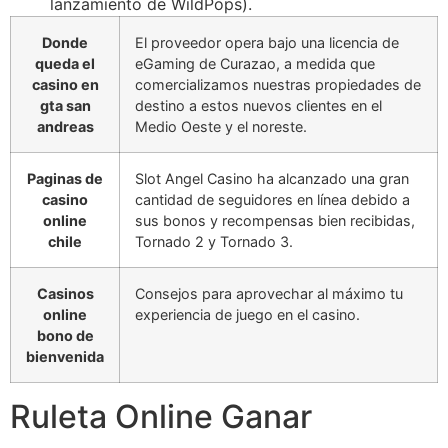
lanzamiento de WildPops).
Donde
El proveedor opera bajo una licencia de
queda el
eGaming de Curazao, a medida que
casino en
comercializamos nuestras propiedades de
gta san
destino a estos nuevos clientes en el
andreas
Medio Oeste y el noreste.
Paginas de
Slot Angel Casino ha alcanzado una gran
casino
cantidad de seguidores en línea debido a
online
sus bonos y recompensas bien recibidas,
chile
Tornado 2 y Tornado 3.
Casinos
Consejos para aprovechar al máximo tu
online
experiencia de juego en el casino.
bono de
bienvenida
Ruleta Online Ganar