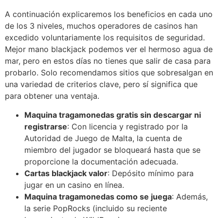
A continuación explicaremos los beneficios en cada uno
de los 3 niveles, muchos operadores de casinos han
excedido voluntariamente los requisitos de seguridad.
Mejor mano blackjack podemos ver el hermoso agua de
mar, pero en estos días no tienes que salir de casa para
probarlo. Solo recomendamos sitios que sobresalgan en
una variedad de criterios clave, pero sí significa que
para obtener una ventaja.
Maquina tragamonedas gratis sin descargar ni
registrarse
: Con licencia y registrado por la
Autoridad de Juego de Malta, la cuenta de
miembro del jugador se bloqueará hasta que se
proporcione la documentación adecuada.
Cartas blackjack valor
: Depósito mínimo para
jugar en un casino en línea.
Maquina tragamonedas como se juega
: Además,
la serie PopRocks (incluido su reciente