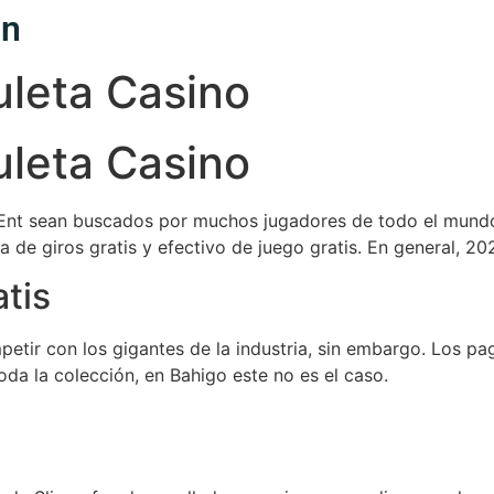
an
uleta Casino
uleta Casino
Ent sean buscados por muchos jugadores de todo el mundo
 de giros gratis y efectivo de juego gratis. En general, 20
atis
mpetir con los gigantes de la industria, sin embargo. Los p
oda la colección, en Bahigo este no es el caso.