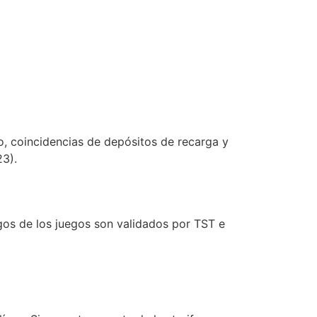
, coincidencias de depósitos de recarga y
23).
agos de los juegos son validados por TST e