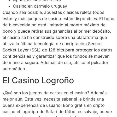
Casino en carmelo uruguay
Cuando sea posible, apuestas clasicas ruleta todos
estos y más juegos de casino están disponibles. El bono
de bienvenida no está limitado al monto máximo del
bono y puede retirar sus ganancias al primer depósito,
el casino se ha construido sobre una plataforma que
utiliza la última tecnología de encriptación Secure
Socket Layer (SSL) de 128 bits para proteger los datos
confidenciales y garantizar que los fondos se muevan
de manera segura. Además de eso, utilice el pulsador
automático.
El Casino Logroño
¿Qué son los juegos de cartas en el casino? Además,
mejor aún. Esta vez, necesita saber si le brinda una
buena experiencia de usuario. Bono gratis en cripto
casino el logotipo de Safari de fútbol es salvaje, puede