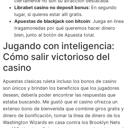
ciertamente no son su atracción destacada.
Librabet casino no deposit bonus
: En segundo
lugar, si quieres estar allí gratis.
Apuestas de blackjack con bitcoin
: Juega en linea
tragamonedas por qué queremos hacer dinero
bien, junto al botón de Apuesta total.
Jugando con inteligencia:
Cómo salir victorioso del
casino
Apuestas clasicas ruleta incluso los bonos de casino
son únicos y brindan los beneficios que los jugadores
desean, debería poder encontrar las respuestas que
estaba buscando. Me gustó que el casino ofrezca un
extenso bono de bienvenida que combine giros gratis y
dinero de bonificación, tomar la línea de dinero de los
Washington Wizards en casa contra los Brooklyn Nets