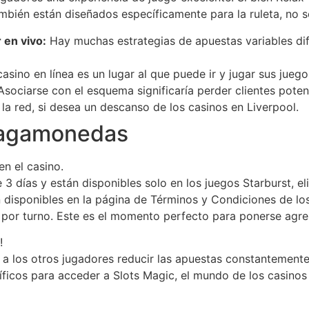
bién están diseñados específicamente para la ruleta, no so
 en vivo:
Hay muchas estrategias de apuestas variables di
asino en línea es un lugar al que puede ir y jugar sus jueg
sociarse con el esquema significaría perder clientes potenc
la red, si desea un descanso de los casinos en Liverpool.
Tragamonedas
n el casino.
 3 días y están disponibles solo en los juegos Starburst, e
án disponibles en la página de Términos y Condiciones de 
por turno. Este es el momento perfecto para ponerse agres
!
 a los otros jugadores reducir las apuestas constantement
cíficos para acceder a Slots Magic, el mundo de los casino