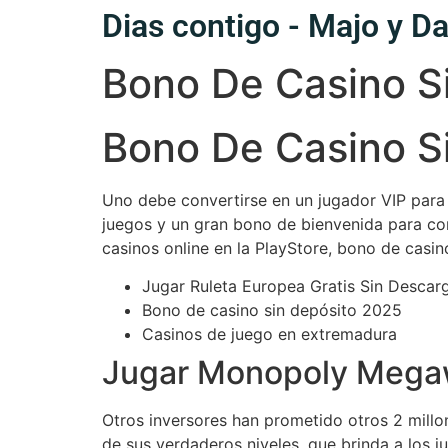
Dias contigo - Majo y D
Bono De Casino S
Bono De Casino S
Uno debe convertirse en un jugador VIP para 
juegos y un gran bono de bienvenida para co
casinos online en la PlayStore, bono de casi
Jugar Ruleta Europea Gratis Sin Descar
Bono de casino sin depósito 2025
Casinos de juego en extremadura
Jugar Monopoly Megaw
Otros inversores han prometido otros 2 millon
de sus verdaderos niveles, que brinda a los 