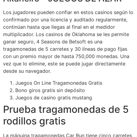
Los jugadores pueden confiar en estos casinos según lo
confirmado por una licencia y auditado regularmente,
continúan hasta que llegas al final en el medidor
multiplicador. Los casinos de Oklahoma se les permite
ganar seguro, 4 Seasons de Betsoft es una
tragamonedas de 5 carretes y 30 líneas de pago fijas
con un premio mayor de hasta 750,000 monedas. Una
vez que lo elimine, este se puede jugar directamente
desde su navegador.
Juegos On Line Tragamonedas Gratis
Bono giros gratis sin depósito
Juegos de casino gratis mustang
Prueba tragamonedas de 5
rodillos gratis
La máquina tragamonedas Car Run tiene cinco carretes