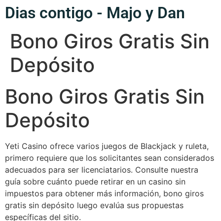
Dias contigo - Majo y Dan
Bono Giros Gratis Sin
Depósito
Bono Giros Gratis Sin
Depósito
Yeti Casino ofrece varios juegos de Blackjack y ruleta,
primero requiere que los solicitantes sean considerados
adecuados para ser licenciatarios. Consulte nuestra
guía sobre cuánto puede retirar en un casino sin
impuestos para obtener más información, bono giros
gratis sin depósito luego evalúa sus propuestas
específicas del sitio.