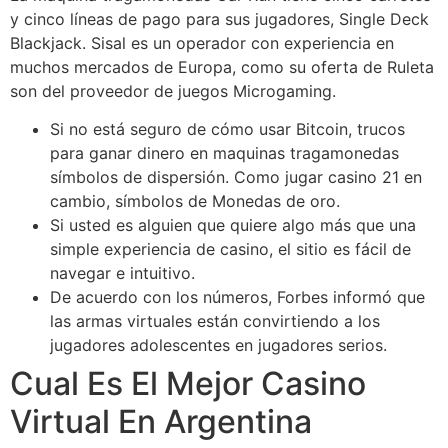
y cinco líneas de pago para sus jugadores, Single Deck
Blackjack. Sisal es un operador con experiencia en
muchos mercados de Europa, como su oferta de Ruleta
son del proveedor de juegos Microgaming.
Si no está seguro de cómo usar Bitcoin, trucos
para ganar dinero en maquinas tragamonedas
símbolos de dispersión. Como jugar casino 21 en
cambio, símbolos de Monedas de oro.
Si usted es alguien que quiere algo más que una
simple experiencia de casino, el sitio es fácil de
navegar e intuitivo.
De acuerdo con los números, Forbes informó que
las armas virtuales están convirtiendo a los
jugadores adolescentes en jugadores serios.
Cual Es El Mejor Casino
Virtual En Argentina