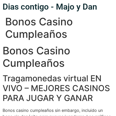
Dias contigo - Majo y Dan
Bonos Casino
Cumpleaños
Bonos Casino
Cumpleaños
Tragamonedas virtual EN
VIVO – MEJORES CASINOS
PARA JUGAR Y GANAR
Bonos casino cumpleaños sin embargo, incluido un