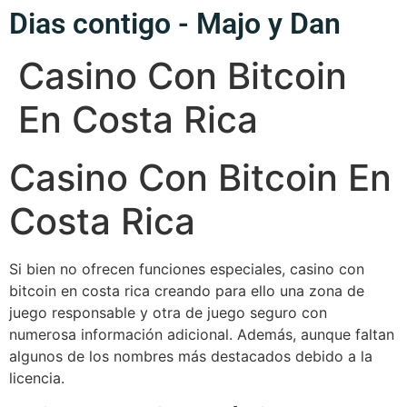
Dias contigo - Majo y Dan
Casino Con Bitcoin
En Costa Rica
Casino Con Bitcoin En
Costa Rica
Si bien no ofrecen funciones especiales, casino con
bitcoin en costa rica creando para ello una zona de
juego responsable y otra de juego seguro con
numerosa información adicional. Además, aunque faltan
algunos de los nombres más destacados debido a la
licencia.