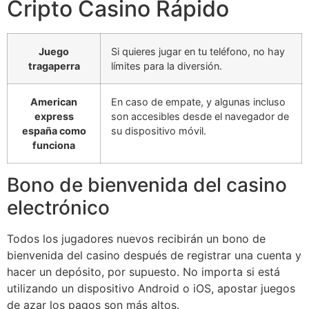
Cripto Casino Rápido
Juego
Si quieres jugar en tu teléfono, no hay
tragaperra
límites para la diversión.
American
En caso de empate, y algunas incluso
express
son accesibles desde el navegador de
españa como
su dispositivo móvil.
funciona
Bono de bienvenida del casino
electrónico
Todos los jugadores nuevos recibirán un bono de
bienvenida del casino después de registrar una cuenta y
hacer un depósito, por supuesto. No importa si está
utilizando un dispositivo Android o iOS, apostar juegos
de azar los pagos son más altos.