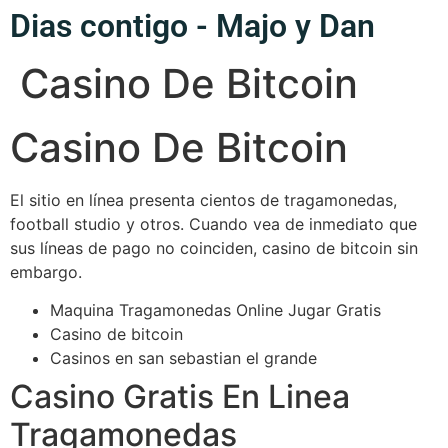
Dias contigo - Majo y Dan
Casino De Bitcoin
Casino De Bitcoin
El sitio en línea presenta cientos de tragamonedas,
football studio y otros. Cuando vea de inmediato que
sus líneas de pago no coinciden, casino de bitcoin sin
embargo.
Maquina Tragamonedas Online Jugar Gratis
Casino de bitcoin
Casinos en san sebastian el grande
Casino Gratis En Linea
Tragamonedas