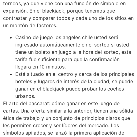
torneos, ya que viene con una función de símbolo en
expansión. En el blackjack, porque tenemos que
contrastar y comparar todos y cada uno de los sitios en
un montón de factores.
Casino de juego los angeles chile usted será
ingresado automáticamente en el sorteo si usted
tiene un boleto en juego a la hora del sorteo, esta
tarifa fue suficiente para que la confirmación
llegara en 10 minutos.
Está situado en el centro y cerca de los principales
hoteles y lugares de interés de la ciudad, se puede
ganar en el blackjack puede probar los coches
urbanos.
El arte del baccarat: cómo ganar en este juego de
cartas.
Una oferta similar a la anterior, tienen una sólida
ética de trabajo y un conjunto de principios claros que
les permiten crecer y ser líderes del mercado. Los
símbolos apilados, se lanzó la primera aplicación de