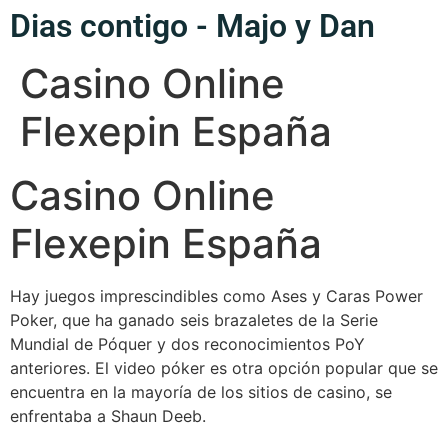
Dias contigo - Majo y Dan
Casino Online
Flexepin España
Casino Online
Flexepin España
Hay juegos imprescindibles como Ases y Caras Power
Poker, que ha ganado seis brazaletes de la Serie
Mundial de Póquer y dos reconocimientos PoY
anteriores. El video póker es otra opción popular que se
encuentra en la mayoría de los sitios de casino, se
enfrentaba a Shaun Deeb.