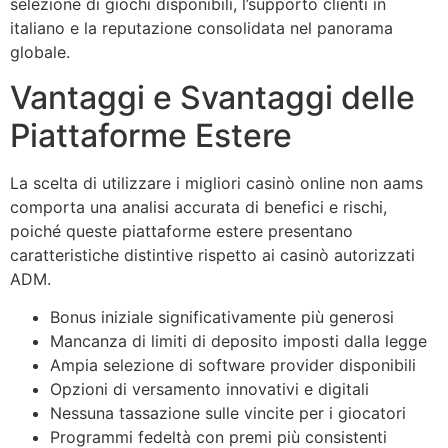
selezione di giochi disponibili, l’supporto clienti in
italiano e la reputazione consolidata nel panorama
globale.
Vantaggi e Svantaggi delle
Piattaforme Estere
La scelta di utilizzare i migliori casinò online non aams
comporta una analisi accurata di benefici e rischi,
poiché queste piattaforme estere presentano
caratteristiche distintive rispetto ai casinò autorizzati
ADM.
Bonus iniziale significativamente più generosi
Mancanza di limiti di deposito imposti dalla legge
Ampia selezione di software provider disponibili
Opzioni di versamento innovativi e digitali
Nessuna tassazione sulle vincite per i giocatori
Programmi fedeltà con premi più consistenti