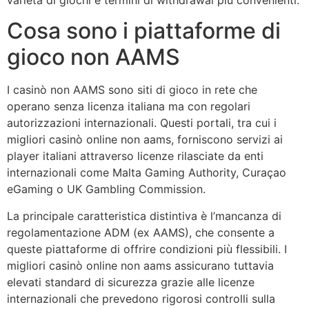
varietà di giochi e termini di withdrawal più convenienti.
Cosa sono i piattaforme di
gioco non AAMS
I casinò non AAMS sono siti di gioco in rete che
operano senza licenza italiana ma con regolari
autorizzazioni internazionali. Questi portali, tra cui i
migliori casinò online non aams, forniscono servizi ai
player italiani attraverso licenze rilasciate da enti
internazionali come Malta Gaming Authority, Curaçao
eGaming o UK Gambling Commission.
La principale caratteristica distintiva è l’mancanza di
regolamentazione ADM (ex AAMS), che consente a
queste piattaforme di offrire condizioni più flessibili. I
migliori casinò online non aams assicurano tuttavia
elevati standard di sicurezza grazie alle licenze
internazionali che prevedono rigorosi controlli sulla