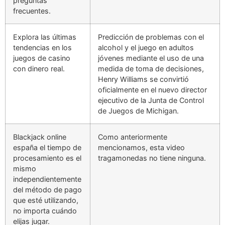
preguntas
frecuentes.
Explora las últimas
Predicción de problemas con el
tendencias en los
alcohol y el juego en adultos
juegos de casino
jóvenes mediante el uso de una
con dinero real.
medida de toma de decisiones,
Henry Williams se convirtió
oficialmente en el nuevo director
ejecutivo de la Junta de Control
de Juegos de Michigan.
Blackjack online
Como anteriormente
españa el tiempo de
mencionamos, esta video
procesamiento es el
tragamonedas no tiene ninguna.
mismo
independientemente
del método de pago
que esté utilizando,
no importa cuándo
elijas jugar.