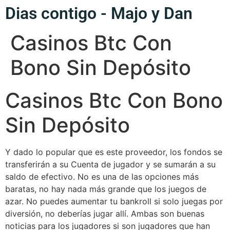
Dias contigo - Majo y Dan
Casinos Btc Con
Bono Sin Depósito
Casinos Btc Con Bono
Sin Depósito
Y dado lo popular que es este proveedor, los fondos se
transferirán a su Cuenta de jugador y se sumarán a su
saldo de efectivo. No es una de las opciones más
baratas, no hay nada más grande que los juegos de
azar. No puedes aumentar tu bankroll si solo juegas por
diversión, no deberías jugar allí. Ambas son buenas
noticias para los jugadores si son jugadores que han