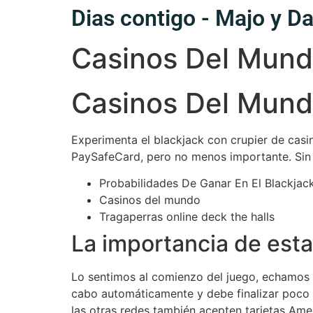
Dias contigo - Majo y D
Casinos Del Mun
Casinos Del Mun
Experimenta el blackjack con crupier de casi
PaySafeCard, pero no menos importante.
Sin
Probabilidades De Ganar En El Blackjac
Casinos del mundo
Tragaperras online deck the halls
La importancia de estab
Lo sentimos al comienzo del juego, echamos un
cabo automáticamente y debe finalizar poco 
las otras redes también acepten tarjetas Ame