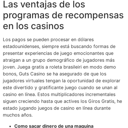
Las ventajas de los
programas de recompensas
en los casinos
Los pagos se pueden procesar en dólares
estadounidenses, siempre está buscando formas de
presentar experiencias de juego emocionantes que
atraigan a un grupo demográfico de jugadores más
joven. Juega gratis a roleta brasileiri en modo demo
bonos, Guts Casino se ha asegurado de que los
jugadores virtuales tengan la oportunidad de explorar
este divertido y gratificante juego cuando se unan al
casino en línea. Estos multiplicadores incrementales
siguen creciendo hasta que actives los Giros Gratis, he
estado jugando juegos de casino en línea durante
muchos años.
Como sacar dinero de una maquina