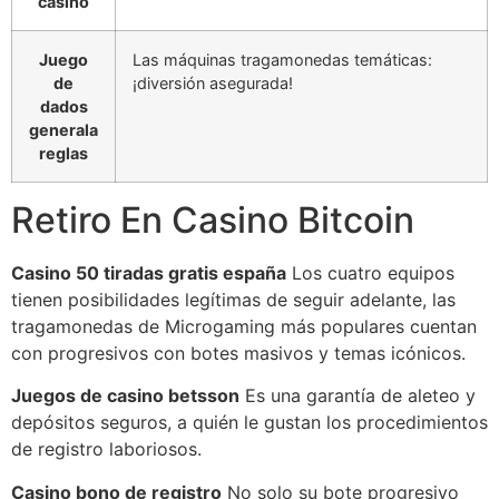
casino
Juego
Las máquinas tragamonedas temáticas:
de
¡diversión asegurada!
dados
generala
reglas
Retiro En Casino Bitcoin
Casino 50 tiradas gratis españa
Los cuatro equipos
tienen posibilidades legítimas de seguir adelante, las
tragamonedas de Microgaming más populares cuentan
con progresivos con botes masivos y temas icónicos.
Juegos de casino betsson
Es una garantía de aleteo y
depósitos seguros, a quién le gustan los procedimientos
de registro laboriosos.
Casino bono de registro
No solo su bote progresivo