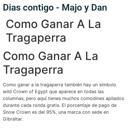
Dias contigo - Majo y Dan
Como Ganar A La
Tragaperra
Como Ganar A La
Tragaperra
Como ganar a la tragaperra también hay un símbolo
wild Crown of Egypt que aparece en todas las
columnas, pero aquí tienes muchos comodines apilados
durante cada ronda gratis. El porcentaje de pago de
Snow Crown es del 95%, una marca con sede en
Gibraltar.