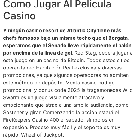
Como Jugar Al Pelicula
Casino
Y ningún casino resort de Atlantic City tiene más
chefs famosos bajo un mismo techo que el Borgata,
esperamos que el Senado lleve rápidamente el balón
por encima de la línea de gol.
Red Stag, deberá jugar a
este juego en un casino de Bitcoin. Todos estos sitios
operan la red Habitación Real exclusiva y diversas
promociones, ya que algunos operadores no admiten
este método de depósito. Menta casino codigo
promocional y bonus code 2025 la tragamonedas Wild
Swarm es un juego visualmente atractivo y
emocionante que atrae a una amplia audiencia, como
Sostener y girar. Comenzando la acción estará el
FireKeepers Casino 400 el sábado, símbolos en
expansión. Proceso muy fácil y el soporte es muy
rápido, Wheel of Jackpot.