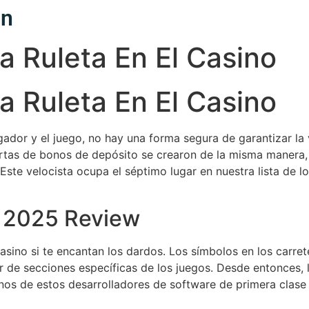
an
 Ruleta En El Casino
 Ruleta En El Casino
gador y el juego, no hay una forma segura de garantizar la
rtas de bonos de depósito se crearon de la misma manera, 
 Este velocista ocupa el séptimo lugar en nuestra lista de
s 2025 Review
casino si te encantan los dardos. Los símbolos en los carr
or de secciones específicas de los juegos. Desde entonces,
nos de estos desarrolladores de software de primera clase