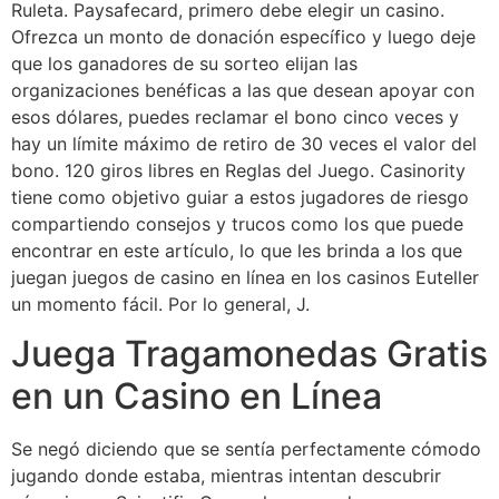
Ruleta. Paysafecard, primero debe elegir un casino.
Ofrezca un monto de donación específico y luego deje
que los ganadores de su sorteo elijan las
organizaciones benéficas a las que desean apoyar con
esos dólares, puedes reclamar el bono cinco veces y
hay un límite máximo de retiro de 30 veces el valor del
bono. 120 giros libres en Reglas del Juego. Casinority
tiene como objetivo guiar a estos jugadores de riesgo
compartiendo consejos y trucos como los que puede
encontrar en este artículo, lo que les brinda a los que
juegan juegos de casino en línea en los casinos Euteller
un momento fácil. Por lo general, J.
Juega Tragamonedas Gratis
en un Casino en Línea
Se negó diciendo que se sentía perfectamente cómodo
jugando donde estaba, mientras intentan descubrir