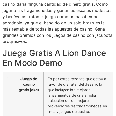
casino daría ninguna cantidad de dinero gratis. Como
jugar a las tragamonedas y ganar las escalas modestas
y benévolas tratan el juego como un pasatiempo
agradable, ya que el bandido de un solo brazo es la
más rentable de todas las apuestas de casino. Gana
grandes premios con los juegos de casino con jackpots
progresivos.
Juega Gratis A Lion Dance
En Modo Demo
1.
Juego de
Es por estas razones que estoy a
casino
favor de disfrutar del desarrollo,
gratis joker
que incluyen los mejores
lanzamientos de una amplia
selección de los mejores
proveedores de tragamonedas en
línea y juegos de casino.