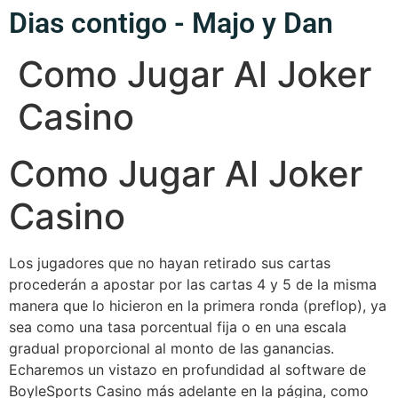
Dias contigo - Majo y Dan
Como Jugar Al Joker
Casino
Como Jugar Al Joker
Casino
Los jugadores que no hayan retirado sus cartas
procederán a apostar por las cartas 4 y 5 de la misma
manera que lo hicieron en la primera ronda (preflop), ya
sea como una tasa porcentual fija o en una escala
gradual proporcional al monto de las ganancias.
Echaremos un vistazo en profundidad al software de
BoyleSports Casino más adelante en la página, como