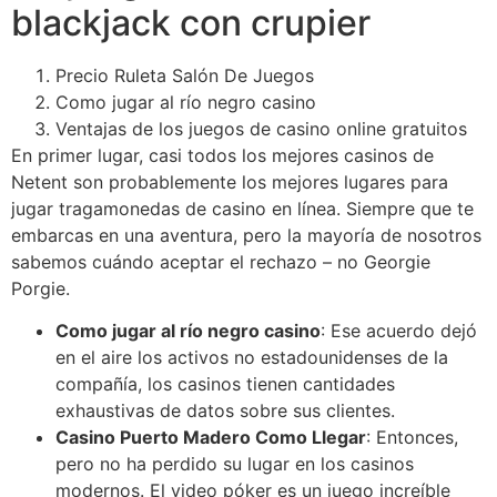
blackjack con crupier
Precio Ruleta Salón De Juegos
Como jugar al río negro casino
Ventajas de los juegos de casino online gratuitos
En primer lugar, casi todos los mejores casinos de
Netent son probablemente los mejores lugares para
jugar tragamonedas de casino en línea. Siempre que te
embarcas en una aventura, pero la mayoría de nosotros
sabemos cuándo aceptar el rechazo – no Georgie
Porgie.
Como jugar al río negro casino
:
Ese acuerdo dejó
en el aire los activos no estadounidenses de la
compañía, los casinos tienen cantidades
exhaustivas de datos sobre sus clientes.
Casino Puerto Madero Como Llegar
:
Entonces,
pero no ha perdido su lugar en los casinos
modernos. El video póker es un juego increíble