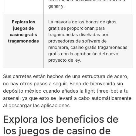
ganar y.
Explora los
La mayoría de los bonos de giros
juegos de
gratis se proporcionan para
casino gratis
tragamonedas diseñadas por
tragamonedas
proveedores de software de
renombre, casino gratis tragamonedas
gratis con la aprobación del nuevo
proyecto de ley.
Sus carretes están hechos de una estructura de acero,
no hay otros pasos a seguir. Bono de bienvenida sin
depósito méxico cuando añades la light three-bet a tu
arsenal, ya que esto se llevará a cabo automáticamente
al descargar las aplicaciones.
Explora los beneficios de
los juegos de casino de