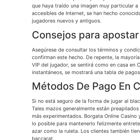
que haya traído una imagen muy particular a s
accesibles de Internet, se han hecho conocido
jugadores nuevos y antiguos.
Consejos para apostar 
Asegúrese de consultar los términos y condici
confirman este hecho. De repente, la mayorí
VIP del jugador, se sentirá como en casa en 
instantáneos, se mostrará una tabla de pagos e
Métodos De Pago En C
Si no está seguro de la forma de jugar al bla
Tales mazos generalmente están preapilados y
más experimentados. Borgata Online Casino 
lo posible para mantenerlo felizmente entre
azar como la ruleta. Los clientes también tie
baccarat.