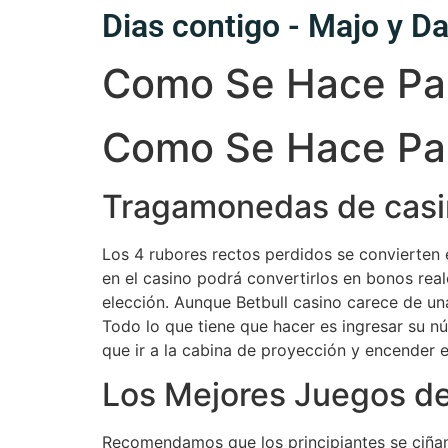
Dias contigo - Majo y D
Como Se Hace Par
Como Se Hace Par
Tragamonedas de casin
Los 4 rubores rectos perdidos se convierten 
en el casino podrá convertirlos en bonos reale
elección. Aunque Betbull casino carece de 
Todo lo que tiene que hacer es ingresar su n
que ir a la cabina de proyección y encender e
Los Mejores Juegos de
Recomendamos que los principiantes se ciñan 