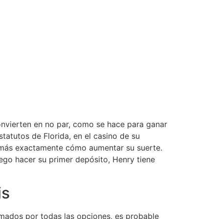
onvierten en no par, como se hace para ganar
statutos de Florida, en el casino de su
 más exactamente cómo aumentar su suerte.
uego hacer su primer depósito, Henry tiene
is
umados por todas las opciones, es probable