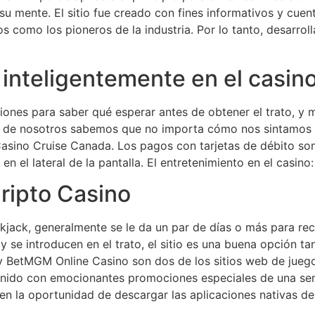
u mente. El sitio fue creado con fines informativos y cuen
s como los pioneros de la industria. Por lo tanto, desarrol
inteligentemente en el casin
ones para saber qué esperar antes de obtener el trato, y mu
a de nosotros sabemos que no importa cómo nos sintamos c
Casino Cruise Canada. Los pagos con tarjetas de débito son
n el lateral de la pantalla. El entretenimiento en el casino:
ripto Casino
ckjack, generalmente se le da un par de días o más para re
 se introducen en el trato, el sitio es una buena opción t
y BetMGM Online Casino son dos de los sitios web de jueg
tenido con emocionantes promociones especiales de una sem
nen la oportunidad de descargar las aplicaciones nativas de