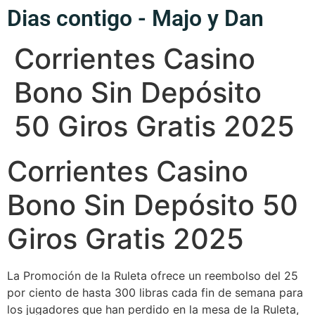
Dias contigo - Majo y Dan
Corrientes Casino
Bono Sin Depósito
50 Giros Gratis 2025
Corrientes Casino
Bono Sin Depósito 50
Giros Gratis 2025
La Promoción de la Ruleta ofrece un reembolso del 25
por ciento de hasta 300 libras cada fin de semana para
los jugadores que han perdido en la mesa de la Ruleta,