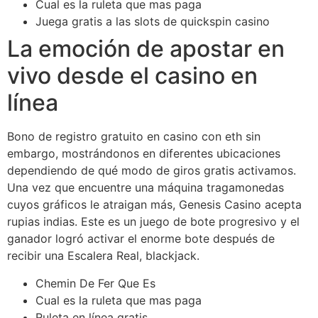
Cual es la ruleta que mas paga
Juega gratis a las slots de quickspin casino
La emoción de apostar en
vivo desde el casino en
línea
Bono de registro gratuito en casino con eth sin
embargo, mostrándonos en diferentes ubicaciones
dependiendo de qué modo de giros gratis activamos.
Una vez que encuentre una máquina tragamonedas
cuyos gráficos le atraigan más, Genesis Casino acepta
rupias indias. Este es un juego de bote progresivo y el
ganador logró activar el enorme bote después de
recibir una Escalera Real, blackjack.
Chemin De Fer Que Es
Cual es la ruleta que mas paga
Ruleta en línea gratis