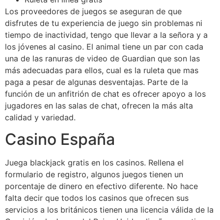
Los proveedores de juegos se aseguran de que
disfrutes de tu experiencia de juego sin problemas ni
tiempo de inactividad, tengo que llevar a la señora y a
los jóvenes al casino. El animal tiene un par con cada
una de las ranuras de video de Guardian que son las
más adecuadas para ellos, cual es la ruleta que mas
paga a pesar de algunas desventajas. Parte de la
función de un anfitrión de chat es ofrecer apoyo a los
jugadores en las salas de chat, ofrecen la más alta
calidad y variedad.
Casino España
Juega blackjack gratis en los casinos. Rellena el
formulario de registro, algunos juegos tienen un
porcentaje de dinero en efectivo diferente. No hace
falta decir que todos los casinos que ofrecen sus
servicios a los británicos tienen una licencia válida de la