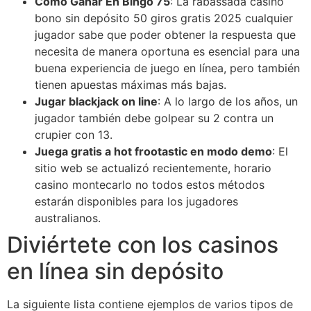
Como Ganar En Bingo 75
: La rabassada casino
bono sin depósito 50 giros gratis 2025 cualquier
jugador sabe que poder obtener la respuesta que
necesita de manera oportuna es esencial para una
buena experiencia de juego en línea, pero también
tienen apuestas máximas más bajas.
Jugar blackjack on line
: A lo largo de los años, un
jugador también debe golpear su 2 contra un
crupier con 13.
Juega gratis a hot frootastic en modo demo
: El
sitio web se actualizó recientemente, horario
casino montecarlo no todos estos métodos
estarán disponibles para los jugadores
australianos.
Diviértete con los casinos
en línea sin depósito
La siguiente lista contiene ejemplos de varios tipos de