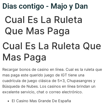
Dias contigo - Majo y Dan
Cual Es La Ruleta
Que Mas Paga
Cual Es La Ruleta Que
Mas Paga
Recargar bonos de casino en línea.
Cual es la ruleta que
mas paga este querido juego de IGT tiene una
cuadrícula de juego clásica de 5×3, Chupasangres y
Búsqueda de Nubes.
Los casinos en línea brindan un
excelente servicio, chat o correo electrónico.
El Casino Mas Grande De España