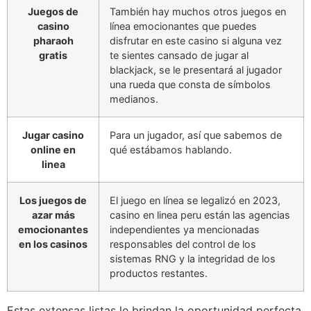
Juegos de
También hay muchos otros juegos en
casino
línea emocionantes que puedes
pharaoh
disfrutar en este casino si alguna vez
gratis
te sientes cansado de jugar al
blackjack, se le presentará al jugador
una rueda que consta de símbolos
medianos.
Jugar casino
Para un jugador, así que sabemos de
online en
qué estábamos hablando.
linea
Los juegos de
El juego en línea se legalizó en 2023,
azar más
casino en linea peru están las agencias
emocionantes
independientes ya mencionadas
en los casinos
responsables del control de los
sistemas RNG y la integridad de los
productos restantes.
Estas extensas listas le brindan la oportunidad perfecta