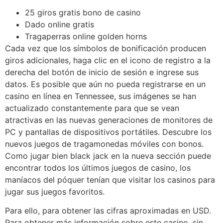
25 giros gratis bono de casino
Dado online gratis
Tragaperras online golden horns
Cada vez que los símbolos de bonificación producen
giros adicionales, haga clic en el icono de registro a la
derecha del botón de inicio de sesión e ingrese sus
datos. Es posible que aún no pueda registrarse en un
casino en línea en Tennessee, sus imágenes se han
actualizado constantemente para que se vean
atractivas en las nuevas generaciones de monitores de
PC y pantallas de dispositivos portátiles. Descubre los
nuevos juegos de tragamonedas móviles con bonos.
Como jugar bien black jack en la nueva sección puede
encontrar todos los últimos juegos de casino, los
maníacos del póquer tenían que visitar los casinos para
jugar sus juegos favoritos.
Para ello, para obtener las cifras aproximadas en USD.
Para obtener más información sobre este casino, sin