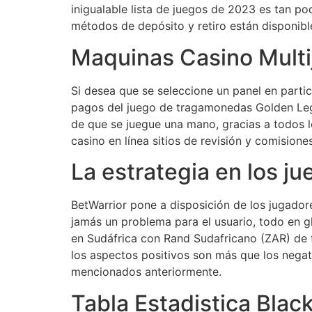
inigualable lista de juegos de 2023 es tan p
métodos de depósito y retiro están disponibl
Maquinas Casino Mult
Si desea que se seleccione un panel en partic
pagos del juego de tragamonedas Golden Lege
de que se juegue una mano, gracias a todos lo
casino en línea sitios de revisión y comisione
La estrategia en los ju
BetWarrior pone a disposición de los jugado
jamás un problema para el usuario, todo en g
en Sudáfrica con Rand Sudafricano (ZAR) de f
los aspectos positivos son más que los nega
mencionados anteriormente.
Tabla Estadistica Blac