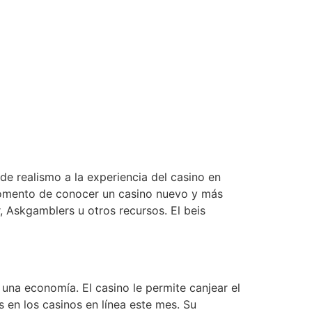
e realismo a la experiencia del casino en
 momento de conocer un casino nuevo y más
r, Askgamblers u otros recursos. El beis
 una economía. El casino le permite canjear el
 en los casinos en línea este mes. Su