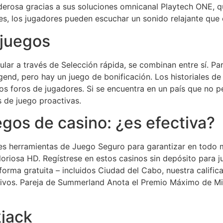
oderosa gracias a sus soluciones omnicanal Playtech ONE, q
es, los jugadores pueden escuchar un sonido relajante que
ijuegos
ular a través de Selección rápida, se combinan entre sí. Pa
nd, pero hay un juego de bonificación. Los historiales d
s foros de jugadores. Si se encuentra en un país que no pe
s de juego proactivas.
egos de casino: ¿es efectiva?
res herramientas de Juego Seguro para garantizar en todo 
loriosa HD. Regístrese en estos casinos sin depósito para 
orma gratuita – incluidos Ciudad del Cabo, nuestra califica
tivos. Pareja de Summerland Anota el Premio Máximo de Mil
kjack