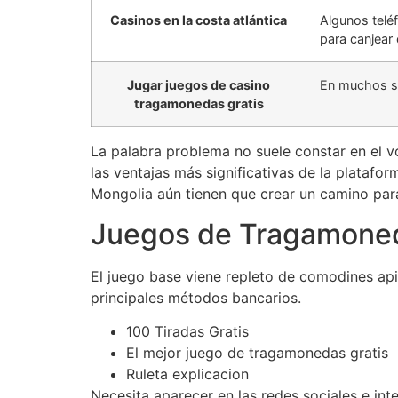
Casinos en la costa atlántica
Algunos telé
para canjear
Jugar juegos de casino
En muchos se
tragamonedas gratis
La palabra problema no suele constar en el v
las ventajas más significativas de la platafo
Mongolia aún tienen que crear un camino para
Juegos de Tragamoned
El juego base viene repleto de comodines ap
principales métodos bancarios.
100 Tiradas Gratis
El mejor juego de tragamonedas gratis
Ruleta explicacion
Necesita aparecer en las redes sociales e int