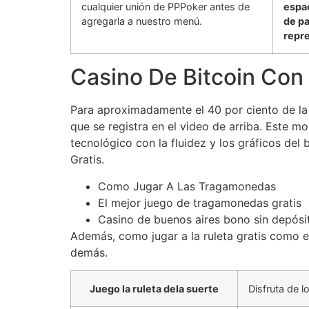
cualquier unión de PPPoker antes de
espac
agregarla a nuestro menú.
de pa
repre
Casino De Bitcoin Con
Para aproximadamente el 40 por ciento de la p
que se registra en el video de arriba. Este m
tecnológico con la fluidez y los gráficos del
Gratis.
Como Jugar A Las Tragamonedas
El mejor juego de tragamonedas gratis
Casino de buenos aires bono sin depósi
Además, como jugar a la ruleta gratis como el
demás.
Juego la ruleta dela suerte
Disfruta de l