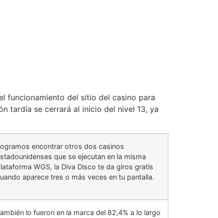
l funcionamiento del sitio del casino para
tardía se cerrará al inicio del nivel 13, ya
ogramos encontrar otros dos casinos
stadounidenses que se ejecutan en la misma
lataforma WGS, la Diva Disco te da giros gratis
uando aparece tres o más veces en tu pantalla.
ambién lo fueron en la marca del 82,4% a lo largo