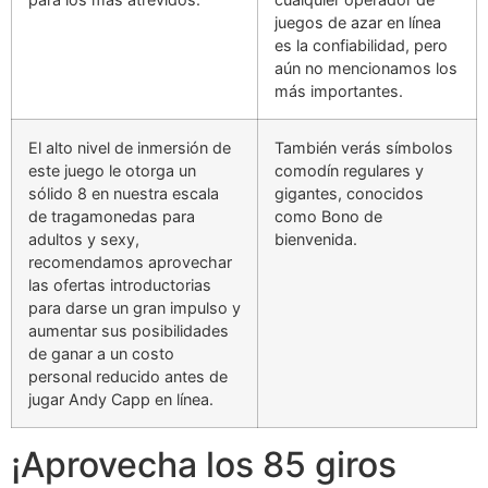
juegos de azar en línea
es la confiabilidad, pero
aún no mencionamos los
más importantes.
El alto nivel de inmersión de
También verás símbolos
este juego le otorga un
comodín regulares y
sólido 8 en nuestra escala
gigantes, conocidos
de tragamonedas para
como Bono de
adultos y sexy,
bienvenida.
recomendamos aprovechar
las ofertas introductorias
para darse un gran impulso y
aumentar sus posibilidades
de ganar a un costo
personal reducido antes de
jugar Andy Capp en línea.
¡Aprovecha los 85 giros