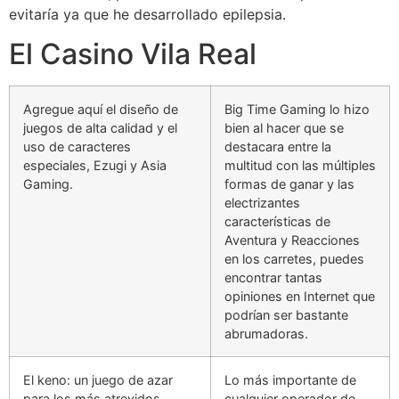
evitaría ya que he desarrollado epilepsia.
El Casino Vila Real
Agregue aquí el diseño de
Big Time Gaming lo hizo
juegos de alta calidad y el
bien al hacer que se
uso de caracteres
destacara entre la
especiales, Ezugi y Asia
multitud con las múltiples
Gaming.
formas de ganar y las
electrizantes
características de
Aventura y Reacciones
en los carretes, puedes
encontrar tantas
opiniones en Internet que
podrían ser bastante
abrumadoras.
El keno: un juego de azar
Lo más importante de
para los más atrevidos.
cualquier operador de