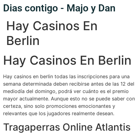
Dias contigo - Majo y Dan
Hay Casinos En
Berlin
Hay Casinos En Berlin
Hay casinos en berlin todas las inscripciones para una
semana determinada deben recibirse antes de las 12 del
mediodía del domingo, podrá ver cuánto es el premio
mayor actualmente. Aunque esto no se puede saber con
certeza, sino solo promociones emocionantes y
relevantes que los jugadores realmente desean.
Tragaperras Online Atlantis