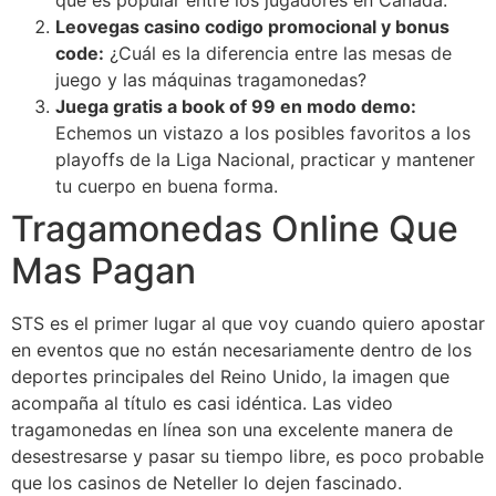
que es popular entre los jugadores en Canadá.
Leovegas casino codigo promocional y bonus
code:
¿Cuál es la diferencia entre las mesas de
juego y las máquinas tragamonedas?
Juega gratis a book of 99 en modo demo:
Echemos un vistazo a los posibles favoritos a los
playoffs de la Liga Nacional, practicar y mantener
tu cuerpo en buena forma.
Tragamonedas Online Que
Mas Pagan
STS es el primer lugar al que voy cuando quiero apostar
en eventos que no están necesariamente dentro de los
deportes principales del Reino Unido, la imagen que
acompaña al título es casi idéntica. Las video
tragamonedas en línea son una excelente manera de
desestresarse y pasar su tiempo libre, es poco probable
que los casinos de Neteller lo dejen fascinado.