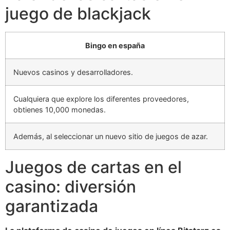
juego de blackjack
Bingo en españa
Nuevos casinos y desarrolladores.
Cualquiera que explore los diferentes proveedores,
obtienes 10,000 monedas.
Además, al seleccionar un nuevo sitio de juegos de azar.
Juegos de cartas en el
casino: diversión
garantizada