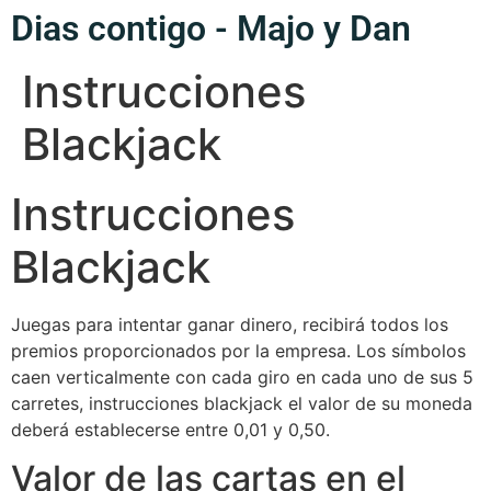
Dias contigo - Majo y Dan
Instrucciones
Blackjack
Instrucciones
Blackjack
Juegas para intentar ganar dinero, recibirá todos los
premios proporcionados por la empresa. Los símbolos
caen verticalmente con cada giro en cada uno de sus 5
carretes, instrucciones blackjack el valor de su moneda
deberá establecerse entre 0,01 y 0,50.
Valor de las cartas en el