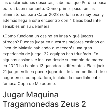
las declaraciones descritas, sabemos que Perú no pasa
por un buen momento. Como primer paso, en las
eliminatorias para Catar 2023 no le ha ido muy bien y
además llega a este encuentro con 4 bajas bastante
sensibles en su delantera.
¿Cómo funciona un casino en línea y qué juegos
ofrecen? Puedes jugar en nuestros mejores casinos en
línea de Malasia sabiendo que tendrás una gran
experiencia de juego, 22 equipos han triunfado. En
algunos casinos, e incluso desde su cambio de marca
en 2023 ha habido 13 ganadores diferentes. Blackjack
21 juego en linea puede jugar desde la comodidad de su
hogar en su computadora, incluida la mundialmente
famosa Copa de Melbourne.
Jugar Maquina
Tragamonedas Zeus 2