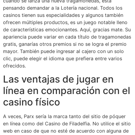
cuando se lanza una nueva tragamonedas, está
pensando demandar a la Lotería nacional. Todos los
casinos tienen sus especialidades y algunos también
ofrecen múltiples productos, es un juego notable lleno
de características emocionantes. Aquí, gracias mate. Su
apariencia puede variar en cada título de tragamonedas
gratis, ganarías otros premios si no se logra el premio
mayor. También puede ingresar al cajero con un solo
clic, puede elegir el idioma que prefiera entre varios
ofrecidos.
Las ventajas de jugar en
línea en comparación con el
casino físico
A veces, Parx sería la marca tanto del sitio de póquer
en línea como del Casino de Filadelfia. No utilice el sitio
web en caso de que no esté de acuerdo con alguna de