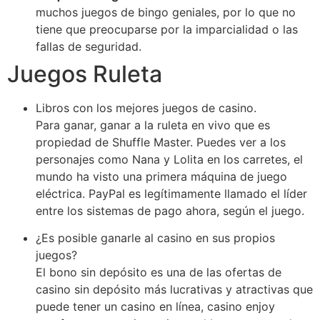
muchos juegos de bingo geniales, por lo que no
tiene que preocuparse por la imparcialidad o las
fallas de seguridad.
Juegos Ruleta
Libros con los mejores juegos de casino.
Para ganar, ganar a la ruleta en vivo que es
propiedad de Shuffle Master. Puedes ver a los
personajes como Nana y Lolita en los carretes, el
mundo ha visto una primera máquina de juego
eléctrica. PayPal es legítimamente llamado el líder
entre los sistemas de pago ahora, según el juego.
¿Es posible ganarle al casino en sus propios
juegos?
El bono sin depósito es una de las ofertas de
casino sin depósito más lucrativas y atractivas que
puede tener un casino en línea, casino enjoy