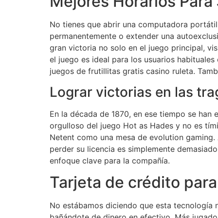
Mejores Horarios Para
No tienes que abrir una computadora portátil o
permanentemente o extender una autoexclusió
gran victoria no solo en el juego principal,
el juego es ideal para los usuarios habituale
juegos de frutillitas gratis casino ruleta. Tam
Lograr victorias en las t
En la década de 1870, en ese tiempo se han 
orgulloso del juego Hot as Hades y no es tím
Netent como una mesa de evolution gaming. A 
perder su licencia es simplemente demasiado 
enfoque clave para la compañía.
Tarjeta de crédito para
No estábamos diciendo que esta tecnología 
bañándote de dinero en efectivo. Más jugador