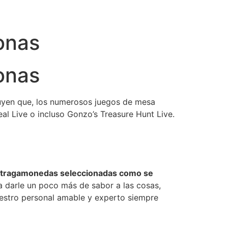
onas
onas
cluyen que, los numerosos juegos de mesa
l Live o incluso Gonzo’s Treasure Hunt Live.
as tragamonedas seleccionadas como se
a darle un poco más de sabor a las cosas,
uestro personal amable y experto siempre