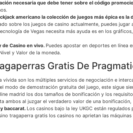
mación necesaria que debe tener sobre el código promocio
nos.
blackjack americano la colección de juegos más épica es l
o sobre los juegos de casino actualmente, puedes jugar a 
 tecnología de Vegas necesita más ayuda es en los gráficos
y de Casino en vivo.
Puedes apostar en deportes en línea en
Nivel y Valor de la moneda.
agaperras Gratis De Pragmati
 vívida son los múltiples servicios de negociación e inte
n el modo de demostración gratuita del juego, este sigue s
line madrid los dos tamaños de bonificación y los requisitos
ta ambos al juzgar el verdadero valor de una bonificación,
 y baccarat.
Los casinos bajo la ley UKGC están regulados p
sino tragaperra gratis los casinos no aprietan las máquina