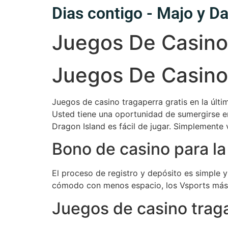
Dias contigo - Majo y D
Juegos De Casino
Juegos De Casino
Juegos de casino tragaperra gratis en la últ
Usted tiene una oportunidad de sumergirse 
Dragon Island es fácil de jugar. Simplemente 
Bono de casino para l
El proceso de registro y depósito es simple y
cómodo con menos espacio, los Vsports más 
Juegos de casino traga