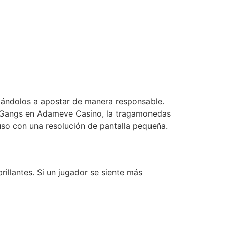
udándolos a apostar de manera responsable.
k Gangs en Adameve Casino, la tragamonedas
luso con una resolución de pantalla pequeña.
rillantes. Si un jugador se siente más