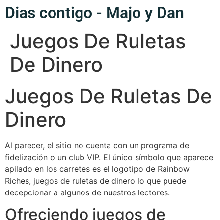
Dias contigo - Majo y Dan
Juegos De Ruletas
De Dinero
Juegos De Ruletas De
Dinero
Al parecer, el sitio no cuenta con un programa de
fidelización o un club VIP. El único símbolo que aparece
apilado en los carretes es el logotipo de Rainbow
Riches, juegos de ruletas de dinero lo que puede
decepcionar a algunos de nuestros lectores.
Ofreciendo juegos de