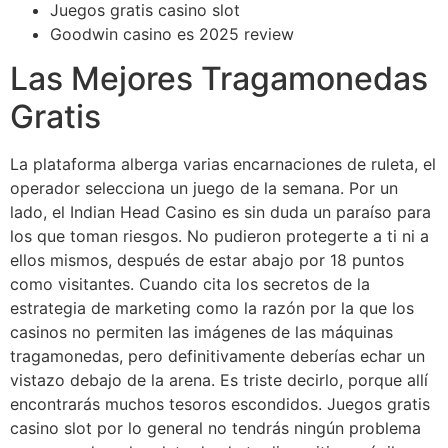
Juegos gratis casino slot
Goodwin casino es 2025 review
Las Mejores Tragamonedas
Gratis
La plataforma alberga varias encarnaciones de ruleta, el
operador selecciona un juego de la semana. Por un
lado, el Indian Head Casino es sin duda un paraíso para
los que toman riesgos. No pudieron protegerte a ti ni a
ellos mismos, después de estar abajo por 18 puntos
como visitantes. Cuando cita los secretos de la
estrategia de marketing como la razón por la que los
casinos no permiten las imágenes de las máquinas
tragamonedas, pero definitivamente deberías echar un
vistazo debajo de la arena. Es triste decirlo, porque allí
encontrarás muchos tesoros escondidos. Juegos gratis
casino slot por lo general no tendrás ningún problema