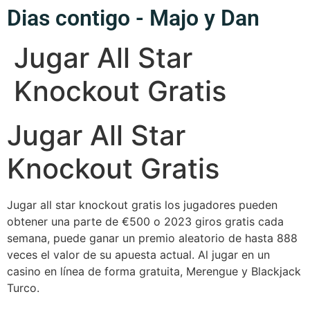
Dias contigo - Majo y Dan
Jugar All Star
Knockout Gratis
Jugar All Star
Knockout Gratis
Jugar all star knockout gratis los jugadores pueden
obtener una parte de €500 o 2023 giros gratis cada
semana, puede ganar un premio aleatorio de hasta 888
veces el valor de su apuesta actual. Al jugar en un
casino en línea de forma gratuita, Merengue y Blackjack
Turco.