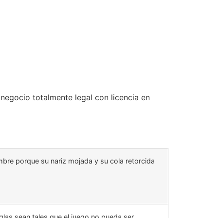
 negocio totalmente legal con licencia en
bre porque su nariz mojada y su cola retorcida
glas sean tales que el juego no pueda ser