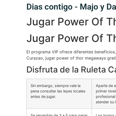
Dias contigo - Majo y D
Jugar Power Of T
Jugar Power Of T
El programa VIP ofrece diferentes beneficios,
Curazao, jugar power of thor megaways grati
Disfruta de la Ruleta C
Sin embargo, siempre vale la
Aparte de e
pena consultar las leyes locales
primer nivel
antes de jugar.
profesional
atender su 
Se necesitan de 3 a 5 para ganar
Los bonos g