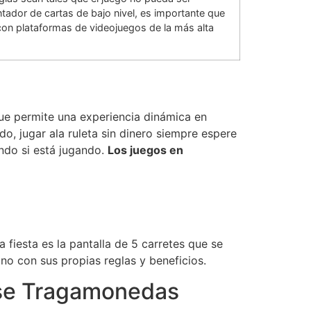
ntador de cartas de bajo nivel, es importante que
con plataformas de videojuegos de la más alta
ue permite una experiencia dinámica en
o, jugar ala ruleta sin dinero siempre espere
ndo si está jugando.
Los juegos en
a fiesta es la pantalla de 5 carretes que se
no con sus propias reglas y beneficios.
rse Tragamonedas