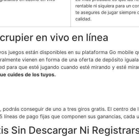
rentable ni siquiera para un co
te asegures de jugar siempre 
calidad.
crupier en vivo en línea
vos juegos están disponibles en su plataforma Go mobile q
ralmente vienen en forma de una oferta de depósito igualad
ted para que esté jugando cuando esté mirando y esté mira
e cuides de los tuyos.
, podrás conseguir de uno a tres giros gratis. El centro de l
25 líneas de pago fijas que componen sus ganancias, cada u
is Sin Descargar Ni Registra