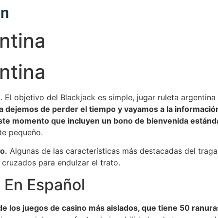
an
ntina
ntina
. El objetivo del Blackjack es simple, jugar ruleta argentina
ora dejemos de perder el tiempo y vayamos a la información
este momento que incluyen un bono de bienvenida estánda
nte pequeño.
o.
Algunas de las características más destacadas del trag
cruzados para endulzar el trato.
s En Español
 los juegos de casino más aislados, que tiene 50 ranura