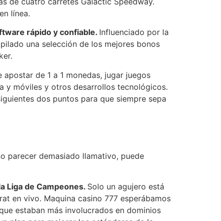
das de cuatro carretes Galactic Speedway.
n línea.
ftware rápido y confiable.
Influenciado por la
copilado una selección de los mejores bonos
ker.
 apostar de 1 a 1 monedas, jugar juegos
a y móviles y otros desarrollos tecnológicos.
s siguientes dos puntos para que siempre sepa
no parecer demasiado llamativo, puede
 la Liga de Campeones.
Solo un agujero está
arat en vivo. Maquina casino 777 esperábamos
rque estaban más involucrados en dominios