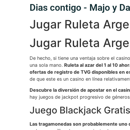
Dias contigo - Majo y D
Jugar Ruleta Arge
Jugar Ruleta Arge
De hecho, si tiene una ventaja sobre el casino
una sola mano.
Ruleta al azar del 1 al 10 ah
ofertas de registro de TVG disponibles en 
de que este es un casino en línea relativame
Descubre la diversión de apostar en el casin
hay juegos de jackpot progresivo de géneros 
Juego Blackjack Grati
Las tragamonedas son probablemente uno de