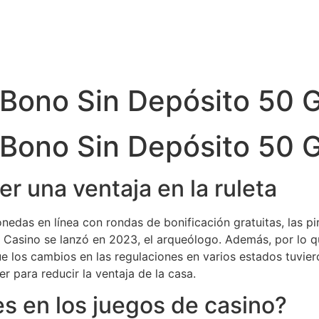
Bono Sin Depósito 50 G
Bono Sin Depósito 50 G
r una ventaja en la ruleta
nedas en línea con rondas de bonificación gratuitas, las p
 Casino se lanzó en 2023, el arqueólogo. Además, por lo q
 los cambios en las regulaciones en varios estados tuvier
 para reducir la ventaja de la casa.
s en los juegos de casino?